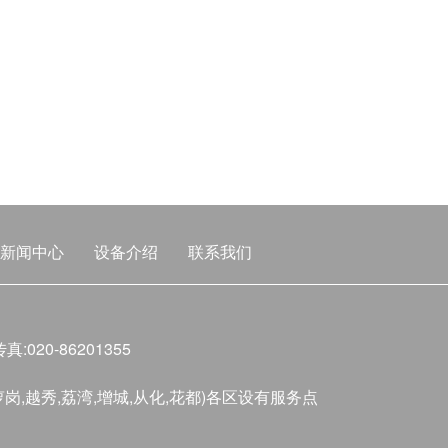
新闻中心
设备介绍
联系我们
传真:020-86201355
萝岗,越秀,荔湾,增城,从化,花都)各区设有服务点