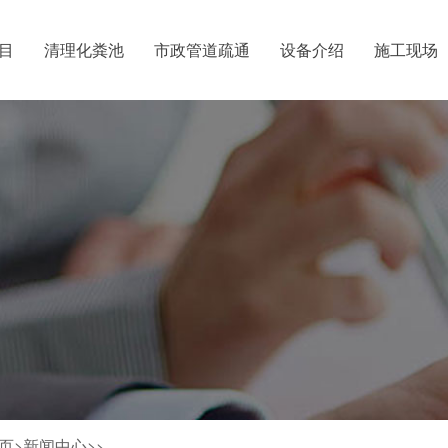
目
清理化粪池
市政管道疏通
设备介绍
施工现场
广州清理化
清运
广州市番禺
价格
通
道疏通
页>
新闻中心>
>