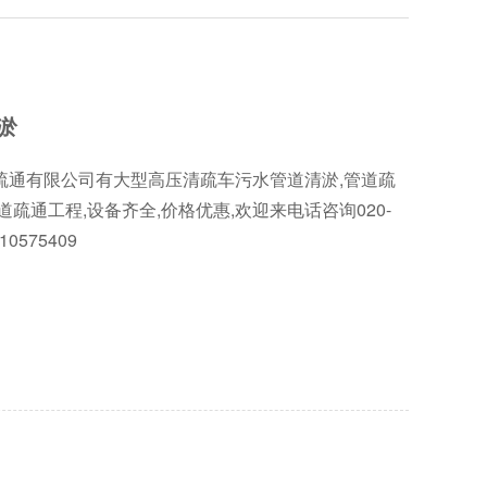
淤
疏通有限公司有大型高压清疏车污水管道清淤,管道疏
道疏通工程,设备齐全,价格优惠,欢迎来电话咨询020-
710575409