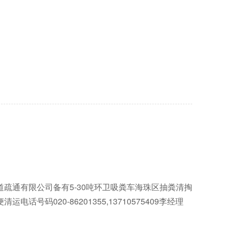
道疏通有限公司备有5-30吨环卫吸粪车海珠区抽粪清掏
运电话号码020-86201355,13710575409李经理