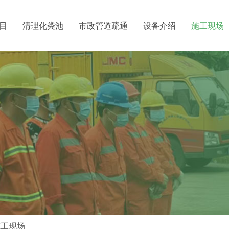
目
清理化粪池
市政管道疏通
设备介绍
施工现场
广州清理化
清运
广州市番禺
价格
通
道疏通
施工现场