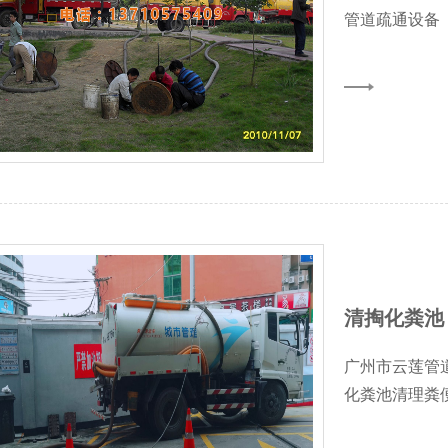
管道疏通设备
清掏化粪池
广州市云莲管
化粪池清理粪便清